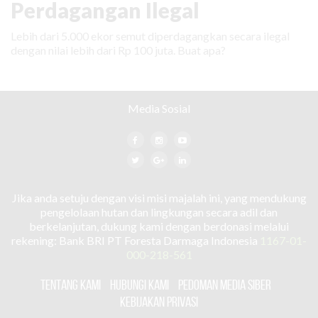
Perdagangan Ilegal
Lebih dari 5.000 ekor semut diperdagangkan secara ilegal
dengan nilai lebih dari Rp 100 juta. Buat apa?
Media Sosial
Jika anda setuju dengan visi misi majalah ini, yang mendukung
pengelolaan hutan dan lingkungan secara adil dan
berkelanjutan, dukung kami dengan berdonasi melalui
rekening: Bank BRI PT Foresta Darmaga Indonesia
1167-01-
000-218-561
TENTANG KAMI
HUBUNGI KAMI
PEDOMAN MEDIA SIBER
KEBIJAKAN PRIVASI