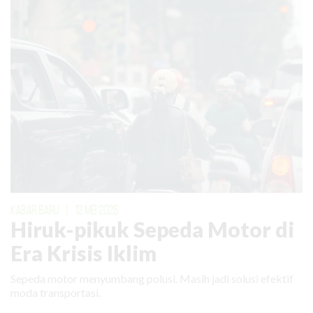
KABAR BARU
|
12 MEI 2026
Hiruk-pikuk Sepeda Motor di
Era Krisis Iklim
Sepeda motor menyumbang polusi. Masih jadi solusi efektif
moda transportasi.