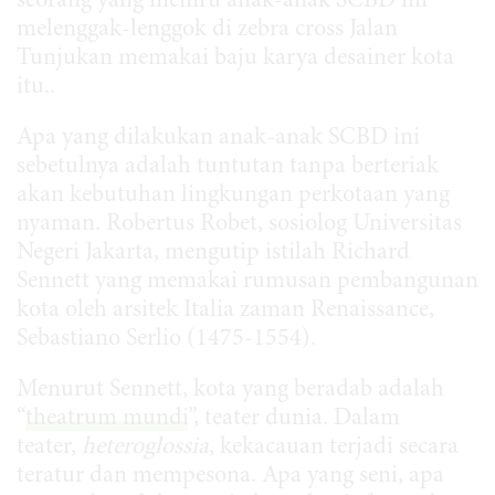
seorang yang meniru anak-anak SCBD ini
melenggak-lenggok di zebra cross Jalan
Tunjukan memakai baju karya desainer kota
itu..
Apa yang dilakukan anak-anak SCBD ini
sebetulnya adalah tuntutan tanpa berteriak
akan kebutuhan lingkungan perkotaan yang
nyaman. Robertus Robet, sosiolog Universitas
Negeri Jakarta, mengutip istilah Richard
Sennett yang memakai rumusan pembangunan
kota oleh arsitek Italia zaman Renaissance,
Sebastiano Serlio (1475-1554).
Menurut Sennett, kota yang beradab adalah
“
theatrum mundi
”, teater dunia. Dalam
teater,
heteroglossia
, kekacauan terjadi secara
teratur dan mempesona. Apa yang seni, apa