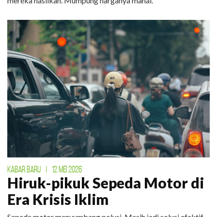
mereka hasilkan. Mumpung harganya mahal.
KABAR BARU
|
12 MEI 2026
Hiruk-pikuk Sepeda Motor di
Era Krisis Iklim
Sepeda motor menyumbang polusi. Masih jadi solusi efektif