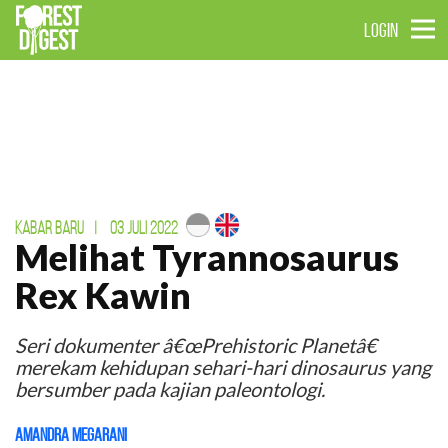
LOGIN
KABAR BARU
|
03 JULI 2022
Melihat Tyrannosaurus
Rex Kawin
Seri dokumenter â€œPrehistoric Planetâ€
merekam kehidupan sehari-hari dinosaurus yang
bersumber pada kajian paleontologi.
Amandra Megarani