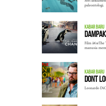
Seri dokument
paleontologi.
KABAR BARU
Dampak 
Film â€œThe 
manusia mema
KABAR BARU
Dont Loo
Leonardo DiCa