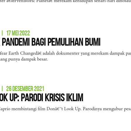
er â€œPrehistoric Planetâ€ merekam kehidupan sehari-hari dinosau
|
17 MEI 2022
Pandemi Bagi Pemulihan Bumi
Year Earth Changedâ€ adalah dokumenter yang merekam dampak pan
ng punya dampak besar.
|
26 DESEMBER 2021
k Up: Parodi Krisis Iklim
prio membintangi film Donâ€™t Look Up. Parodinya mengubur pesan 