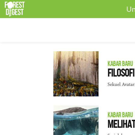
Un
KABAR BARU
Filosof
Sekuel Avatar:
KABAR BARU
Meliha