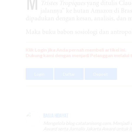
M
Tristes Tropiques
yang ditulis Clau
jalannya” ke hutan Amazon di Brasi
dipadukan dengan kesan, analisis, dan 
Maka buku babon sosiologi dan antropolo
Klik Login jika Anda pernah membeli artikel ini.
Dukung kami dengan menjadi Pelanggan melalui 
Login
Daftar
Deposit
Bagja Hidayat
Mengelola blog catataniseng.com. Menjadi
Award serta Jurnalis Jakarta Award untuk l