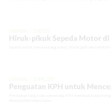
KABAR BARU
|
12 MEI 2026
Hiruk-pikuk Sepeda Motor di E
Sepeda motor menyumbang polusi. Masih jadi solusi efektif 
KABAR BARU
|
23 APRIL 2026
Penguatan KPH untuk Menceg
Perubahan fungsi dan wewenang KPH membuat hutan mengal
dieksploitasi tanpa batas.