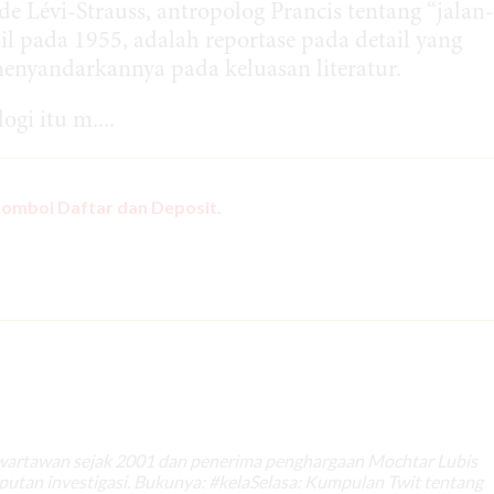
de Lévi-Strauss, antropolog Prancis tentang “jalan-
l pada 1955, adalah reportase pada detail yang
menyandarkannya pada keluasan literatur.
gi itu m....
tombol Daftar dan Deposit.
 wartawan sejak 2001 dan penerima penghargaan Mochtar Lubis
iputan investigasi. Bukunya: #kelaSelasa: Kumpulan Twit tentang