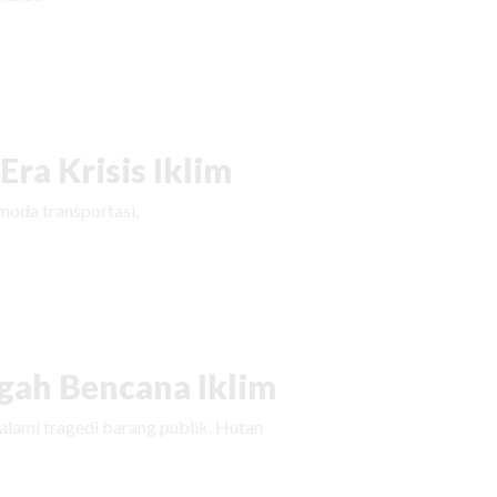
ra Krisis Iklim
moda transportasi.
ah Bencana Iklim
ami tragedi barang publik. Hutan