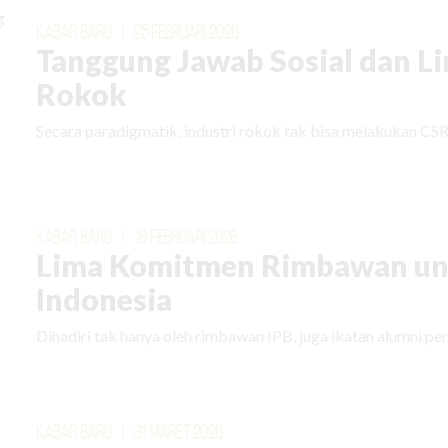
KABAR BARU
|
25 FEBRUARI 2026
Tanggung Jawab Sosial dan L
Rokok
Secara paradigmatik, industri rokok tak bisa melakukan CSR
KABAR BARU
|
16 FEBRUARI 2026
Lima Komitmen Rimbawan un
Indonesia
Dihadiri tak hanya oleh rimbawan IPB, juga ikatan alumni perg
KABAR BARU
|
31 MARET 2026