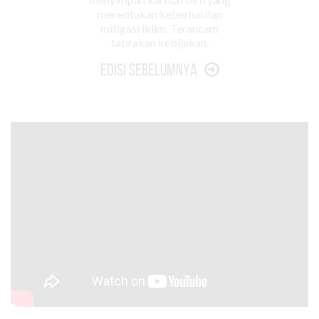
menentukan keberhasilan
mitigasi iklim. Terancam
tabrakan kebijakan.
Edisi Sebelumnya