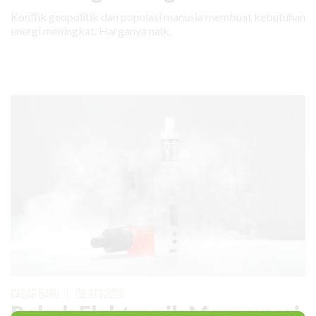
Konflik geopolitik dan populasi manusia membuat kebutuhan
energi meningkat. Harganya naik.
KABAR BARU
|
09 JUNI 2026
Rokok Elektronik Mencemari