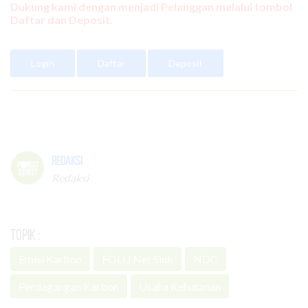
Dukung kami dengan menjadi Pelanggan melalui tombol
Daftar dan Deposit.
Login
Daftar
Deposit
Redaksi
Redaksi
Topik :
Emisi Karbon
FOLU Net Sink
NDC
Perdagangan Karbon
Usaha Kehutanan