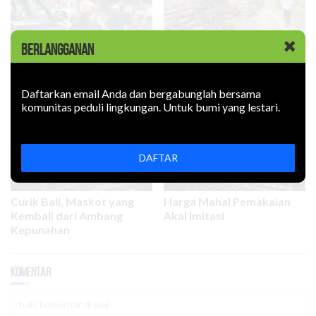
BERLANGGANAN
Penguatan KPH untuk
Hiruk-pikuk Sepeda Motor
Mencegah Bencana Iklim
di Era Krisis Iklim
Daftarkan email Anda dan bergabunglah bersama
komunitas peduli lingkungan. Untuk bumi yang lestari.
DAFTAR
Curik Bali, Maskot yang
Harga Mahal Pemakaian
Kembali dari Ambang
Akal Imitasi
Kepunahan
Komentar