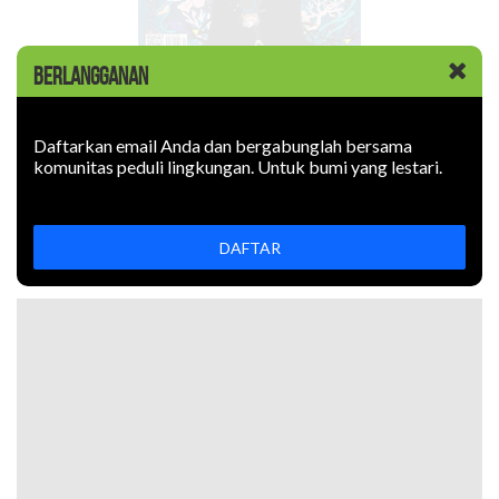
BERLANGGANAN
Mangrove dan padang lamun
menyimpan karbon biru yang
menentukan keberhasilan
Daftarkan email Anda dan bergabunglah bersama
mitigasi iklim. Terancam
komunitas peduli lingkungan. Untuk bumi yang lestari.
tabrakan kebijakan.
Edisi Sebelumnya
DAFTAR