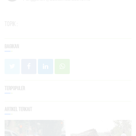
Topik :
Bagikan
Terpopuler
Artikel Terkait