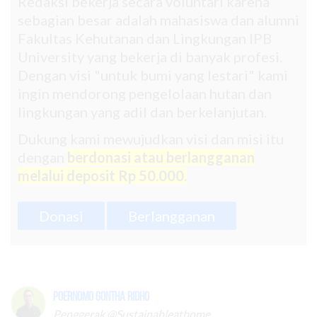
Redaksi bekerja secara voluntari karena
sebagian besar adalah mahasiswa dan alumni
Fakultas Kehutanan dan Lingkungan IPB
University yang bekerja di banyak profesi.
Dengan visi "untuk bumi yang lestari" kami
ingin mendorong pengelolaan hutan dan
lingkungan yang adil dan berkelanjutan.
Dukung kami mewujudkan visi dan misi itu
dengan
berdonasi atau berlangganan
melalui deposit Rp 50.000.
Donasi
Berlangganan
Poernomo Gontha Ridho
Penggerak @Sustainableathome