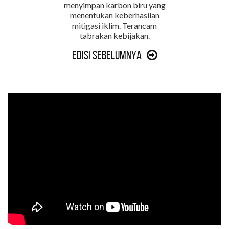
menyimpan karbon biru yang
menentukan keberhasilan
mitigasi iklim. Terancam
tabrakan kebijakan.
Edisi Sebelumnya