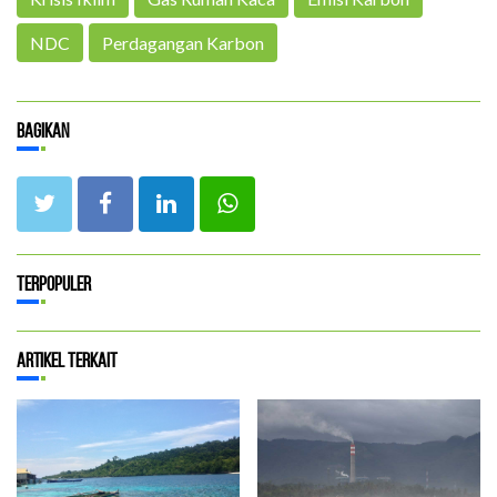
NDC
Perdagangan Karbon
Bagikan
Terpopuler
Artikel Terkait