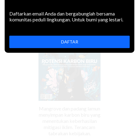
EDISI Juli-September 2022
Daftarkan email Anda dan bergabunglah bersama
komunitas peduli lingkungan. Untuk bumi yang lestari.
DAFTAR
Mangrove dan padang lamun
menyimpan karbon biru yang
menentukan keberhasilan
mitigasi iklim. Terancam
tabrakan kebijakan.