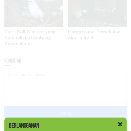
Curik Bali, Maskot yang
Harga Mahal Pemakaian
Kembali dari Ambang
Akal Imitasi
Kepunahan
Komentar
LOGIN
BERLANGGANAN