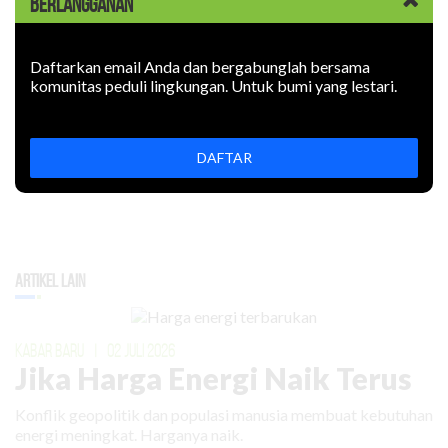
BERLANGGANAN
Daftarkan email Anda dan bergabunglah bersama
komunitas peduli lingkungan. Untuk bumi yang lestari.
DAFTAR
Artikel Lain
KABAR BARU
|
02 JULI 2026
Jika Harga Energi Naik Terus
Konflik geopolitik dan populasi manusia membuat kebutuhan
energi meningkat. Harganya naik.