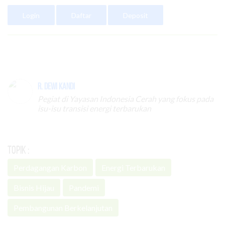
Login
Daftar
Deposit
R. Dewi Kandi
Pegiat di Yayasan Indonesia Cerah yang fokus pada
isu-isu transisi energi terbarukan
Topik :
Perdagangan Karbon
Energi Terbarukan
Bisnis Hijau
Pandemi
Pembangunan Berkelanjutan