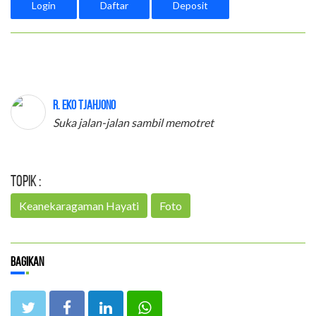
Login
Daftar
Deposit
R. Eko Tjahjono
Suka jalan-jalan sambil memotret
Topik :
Keanekaragaman Hayati
Foto
Bagikan