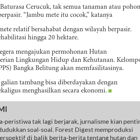
Baturasa Cerucuk, tak semua tanaman atau poho
erpasir. “Jambu mete itu cocok,” katanya
e relatif bersahabat dengan wilayah berpasir.
abilitasi hingga 20 hektare.
 segera mengajukan permohonan Hutan
erian Lingkungan Hidup dan Kehutanan. Kelomp
 PPS) Bangka Belitung akan memfasilitasinya.
galian tambang bisa diberdayakan dengan
ekaligus menghasilkan secara ekonomi.
MI
ERLANGGANAN
-peristiwa tak lagi berjarak, jurnalisme kian penti
udukkan soal-soal. Forest Digest memproduksi
aftarkan email Anda dan bergabunglah bersama komunitas pedul
rspektif di balik berita-berita tentang hutan dan