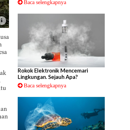
Baca selengkapnya
Rusa
n
esa
Rokok Elektronik Mencemari
jak
Lingkungan. Sejauh Apa?
a
Baca selengkapnya
itu
dan
han