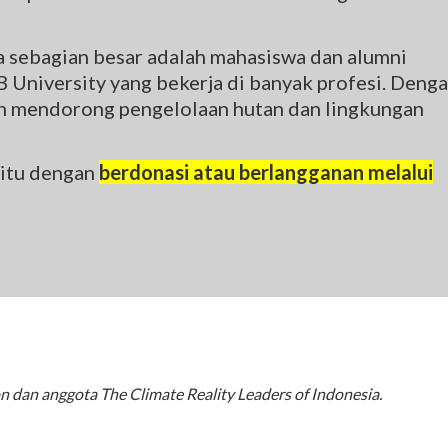
ingkungan. Untuk bumi yang lestari.
na sebagian besar adalah mahasiswa dan alumni
DAFTAR
 University yang bekerja di banyak profesi. Deng
gin mendorong pengelolaan hutan dan lingkungan
 itu dengan
berdonasi atau berlangganan melalui
dan anggota The Climate Reality Leaders of Indonesia.