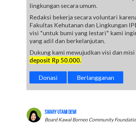
l
lingkungan secara umum.
Redaksi bekerja secara voluntari kare
Fakultas Kehutanan dan Lingkungan IPB
visi "untuk bumi yang lestari" kami in
yang adil dan berkelanjutan.
Dukung kami mewujudkan visi dan misi
deposit Rp 50.000.
Donasi
Berlangganan
Swary Utami Dewi
Board Kawal Borneo Community Foundation 