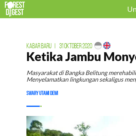
Un
KABAR BARU
|
31 OKTOBER 2020
Ketika Jambu Mony
Masyarakat di Bangka Belitung merehabilit
Menyelamatkan lingkungan sekaligus me
Swary Utami Dewi