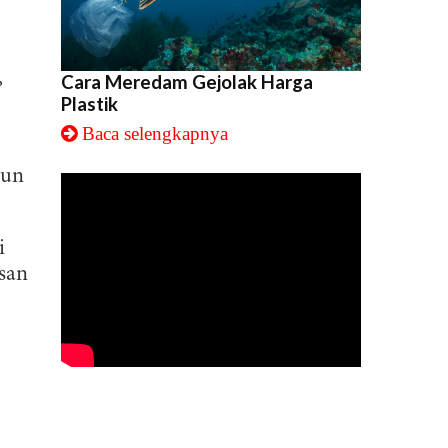
,
Cara Meredam Gejolak Harga
Plastik
Baca selengkapnya
hun
i
san