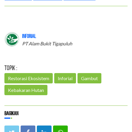
Inforial
PT Alam Bukit Tigapuluh
Topik :
Restorasi Ekosistem
Inforial
Gambut
Kebakaran Hutan
Bagikan