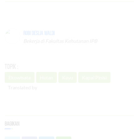
Robi Deslia Waldi
Bekerja di Fakultas Kehutanan IPB
Topik :
Ekowisata
Hutan
Kayu
Kapal Pinisi
Translated by
Bagikan