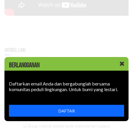
Artikel Lain
BERLANGGANAN
KABAR BARU
|
02 JULI 2026
Jika Harga Energi Naik Terus
Daftarkan email Anda dan bergabunglah bersama
komunitas peduli lingkungan. Untuk bumi yang lestari.
Konflik geopolitik dan populasi manusia membuat kebutuhan
energi meningkat. Harganya naik.
DAFTAR