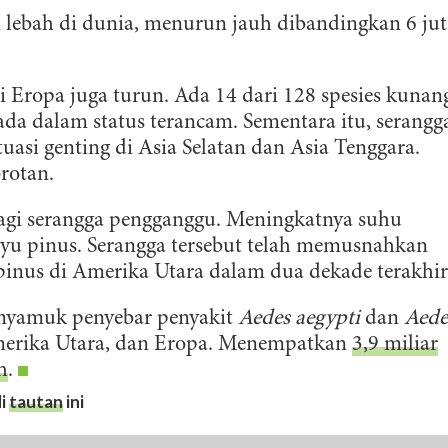
ni lebah di dunia, menurun jauh dibandingkan 6 ju
li Eropa juga turun. Ada 14 dari 128 spesies kunan
da dalam status terancam. Sementara itu, serangg
tuasi genting di Asia Selatan dan Asia Tenggara.
orotan.
agi serangga pengganggu. Meningkatnya suhu
u pinus. Serangga tersebut telah memusnahkan
 pinus di Amerika Utara dalam dua dekade terakhir
 nyamuk penyebar penyakit
Aedes aegypti
dan
Aede
merika Utara, dan Eropa. Menempatkan
3,9 miliar
h
.
i
tautan
ini