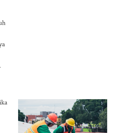
ruh
ya
.
ika