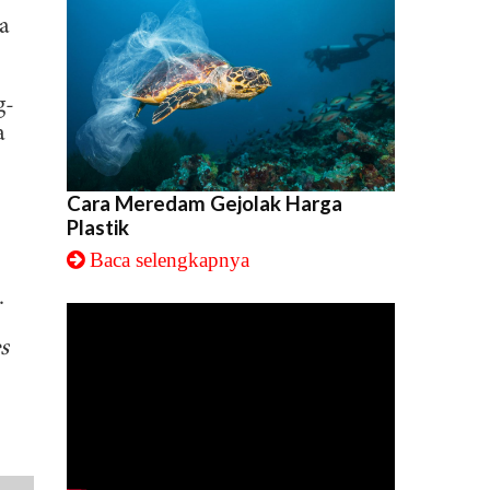
ta
g-
a
Cara Meredam Gejolak Harga
Plastik
Baca selengkapnya
.
s