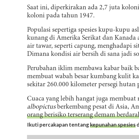
Saat ini, diperkirakan ada 2,7 juta kolo
koloni pada tahun 1947.
Populasi sepertiga spesies kupu-kupu as
kunang di Amerika Serikat dan Kanada a
air tawar, seperti capung, menghadapi si
Dimana kondisi air bersih di sana jadi s
Perubahan iklim membawa kabar baik b
membuat wabah besar kumbang kulit kay
sekitar 260.000 kilometer persegi hutan
Cuaca yang lebih hangat juga membuat
albopictus
berkembang pesat di Asia, A
orang berisiko terserang demam berdara
Ikuti percakapan tentang
kepunahan spesies
d