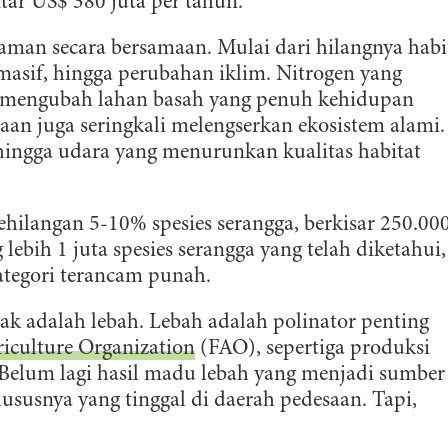
tar US$ 380 juta per tahun.
aman secara bersamaan. Mulai dari hilangnya habi
asif, hingga perubahan iklim. Nitrogen yang
h mengubah lahan basah yang penuh kehidupan
an juga seringkali melengserkan ekosistem alami.
hingga udara yang menurunkan kualitas habitat
ehilangan 5-10% spesies serangga, berkisar 250.00
 lebih 1 juta spesies serangga yang telah diketahui,
ategori terancam punah.
ak adalah lebah. Lebah adalah polinator penting
iculture Organization
(FAO), sepertiga produksi
Belum lagi hasil madu lebah yang menjadi sumber
susnya yang tinggal di daerah pedesaan. Tapi,