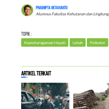
Pradhipta Oktavianto
Alumnus Fakultas Kehutanan dan Lingkung
Topik :
Keanekaragaman Hayati
Lebah
Polinator
Artikel Terkait