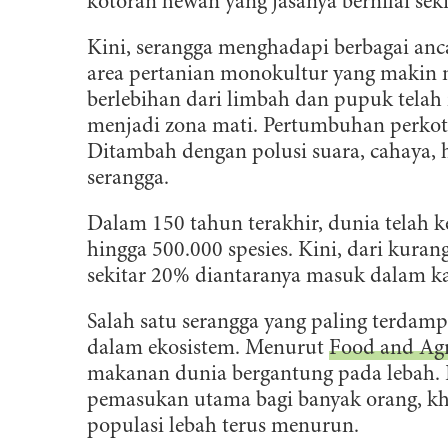
kotoran hewan yang jasanya bernilai seki
Kini, serangga menghadapi berbagai anc
area pertanian monokultur yang makin m
berlebihan dari limbah dan pupuk tela
menjadi zona mati. Pertumbuhan perkota
Ditambah dengan polusi suara, cahaya, 
serangga.
Dalam 150 tahun terakhir, dunia telah k
hingga 500.000 spesies. Kini, dari kurang
sekitar 20% diantaranya masuk dalam k
Salah satu serangga yang paling terdamp
dalam ekosistem. Menurut
Food and Agr
makanan dunia bergantung pada lebah. 
pemasukan utama bagi banyak orang, khu
populasi lebah terus menurun.