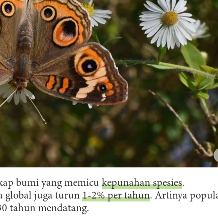
kap bumi yang memicu
kepunahan spesies
.
a global juga turun
1-2% per tahun
. Artinya popul
 30 tahun mendatang.