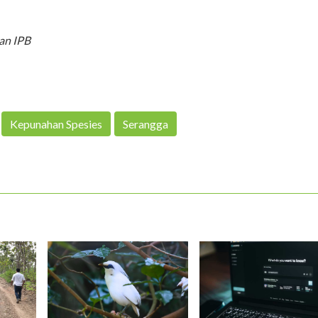
an IPB
Kepunahan Spesies
Serangga