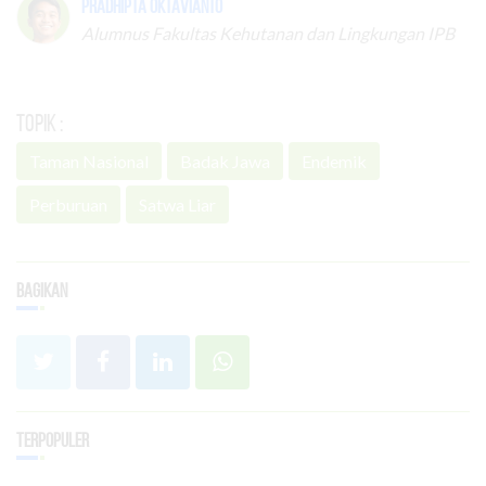
Pradhipta Oktavianto
Alumnus Fakultas Kehutanan dan Lingkungan IPB
Topik :
Taman Nasional
Badak Jawa
Endemik
Perburuan
Satwa Liar
Bagikan
Terpopuler