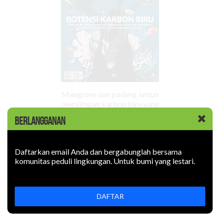
Mangrove dan padang lamun
menyimpan karbon biru yang
menentukan keberhasilan
BERLANGGANAN
mitigasi iklim. Terancam
tabrakan kebijakan.
Edisi Sebelumnya
Daftarkan email Anda dan bergabunglah bersama
komunitas peduli lingkungan. Untuk bumi yang lestari.
DAFTAR