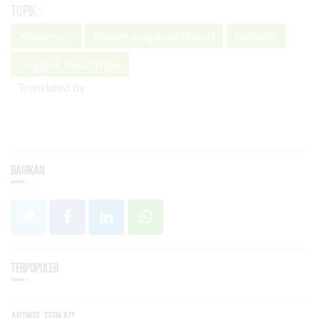
Topik :
Konservasi
Keanekaragaman Hayati
Endemik
Anggrek Kasut Hijau
Translated by
Bagikan
Terpopuler
Artikel Terkait