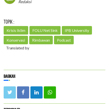
Redaksi
Topik :
Krisis Iklim
FOLU Net Sink
IPB University
Konservasi
Rimbawan
Podcast
Translated by
Bagikan