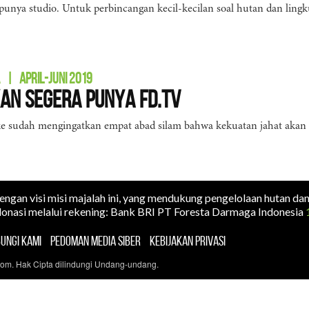
 punya studio. Untuk perbincangan kecil-kecilan soal hutan dan ling
|
APRIL-JUNI 2019
an Segera Punya FD.TV
sudah mengingatkan empat abad silam bahwa kekuatan jahat akan be
dengan visi misi majalah ini, yang mendukung pengelolaan hutan da
onasi melalui rekening: Bank BRI PT Foresta Darmaga Indonesia
UNGI KAMI
PEDOMAN MEDIA SIBER
KEBIJAKAN PRIVASI
com. Hak Cipta dilindungi Undang-undang.