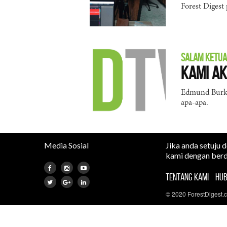
Forest Digest
SALAM KETUA
Kami Ak
Edmund Burke 
apa-apa.
Media Sosial
Jika anda setuju 
kami dengan berd
TENTANG KAMI
HUB
© 2020 ForestDigest.