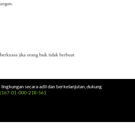
kungan.
rkuasa jika orang baik tidak berbuat
n lingkungan secara adil dan berkelanjutan, dukung
1167-01-000-218-561