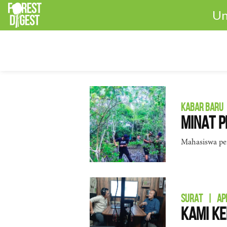
Un
KABAR BARU
Minat 
Mahasiswa per
SURAT
|
AP
Kami Ke