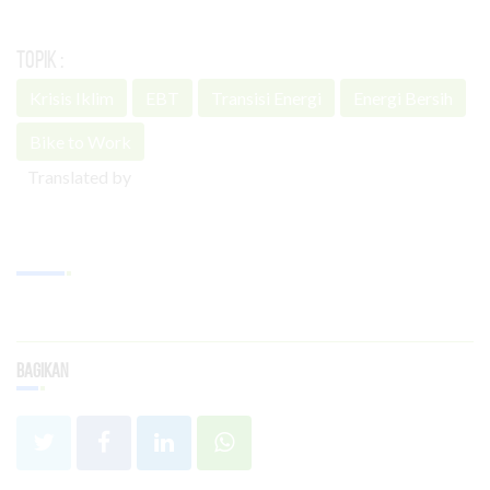
Topik :
Krisis Iklim
EBT
Transisi Energi
Energi Bersih
Bike to Work
Translated by
Bagikan