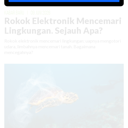
KABAR BARU
|
09 JUNI 2026
Rokok Elektronik Mencemari
Lingkungan. Sejauh Apa?
Rokok elektronik mencemari lingkungan: uapnya mengotori
udara, limbahnya mencemari tanah. Bagaimana
mencegahnya?