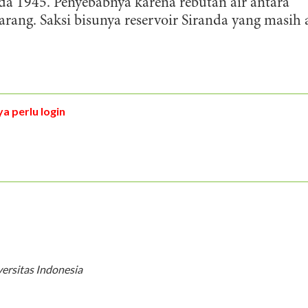
a 1945. Penyebabnya karena rebutan air antara
ang. Saksi bisunya reservoir Siranda yang masih 
a perlu login
ersitas Indonesia