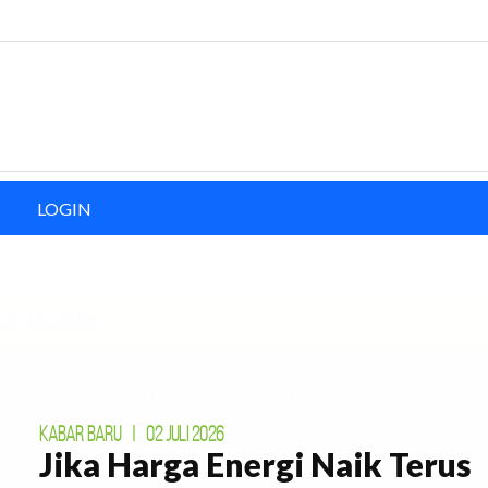
LOGIN
ERLANGGANAN
aftarkan email Anda dan bergabunglah bersama komunitas pedul
ingkungan. Untuk bumi yang lestari.
KABAR BARU
|
02 JULI 2026
Jika Harga Energi Naik Terus