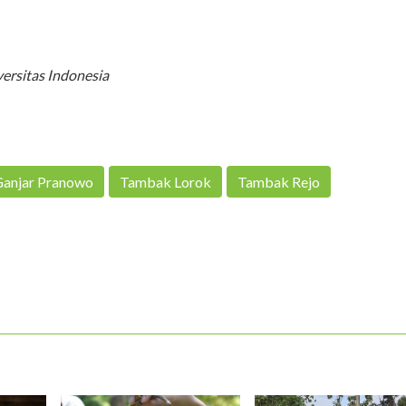
ersitas Indonesia
anjar Pranowo
Tambak Lorok
Tambak Rejo