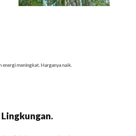
Mimpi-Mimpi Bambu Lestari
 energi meningkat. Harganya naik.
Baca selengkapnya
 Lingkungan.