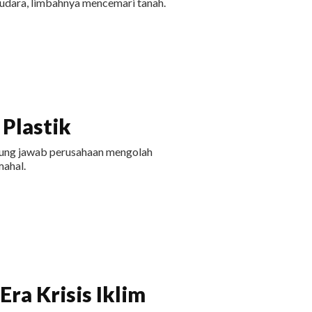
udara, limbahnya mencemari tanah.
Plastik
ggung jawab perusahaan mengolah
ahal.
ra Krisis Iklim