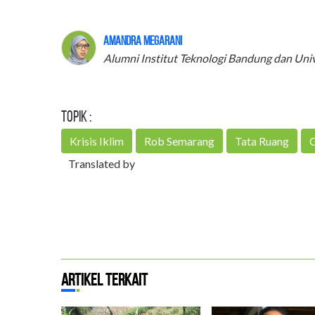
Amandra Megarani
Alumni Institut Teknologi Bandung dan Univ
Topik :
Krisis Iklim
Rob Semarang
Tata Ruang
G
Translated by
Artikel Terkait