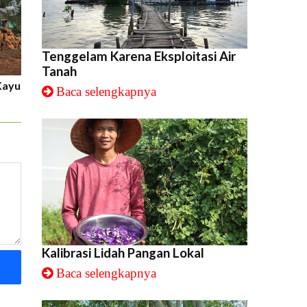
Tenggelam Karena Eksploitasi Air
Tanah
Kayu
Baca selengkapnya
Kalibrasi Lidah Pangan Lokal
Baca selengkapnya