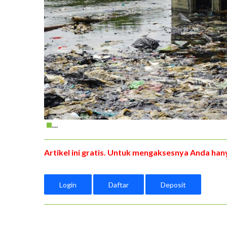
....
Artikel ini gratis. Untuk mengaksesnya Anda hany
Login
Daftar
Deposit