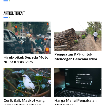
Artikel Terkait
Penguatan KPH untuk
Hiruk-pikuk Sepeda Motor
Mencegah Bencana Iklim
di Era Krisis Iklim
Curik Bali, Maskot yang
Harga Mahal Pemakaian
Kembali dari Ambang
Akal Imitasi