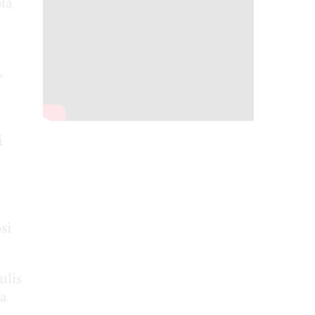
la
i
,
l
i
si
ulis
na