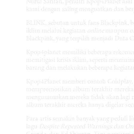
Nurul Sarifah, pendiri Kpop4Planet asal
kami dengan saling menguatkan dan berj
BLINK, sebutan untuk fans Blackpink, b
iklim melalui kegiatan
online
maupun
o
Blackpink, yang terpilih menjadi Duta
Kpop4planet memiliki beberapa rekomen
memitigasi krisis iklim, seperti memin
barang dan melakukan beberapa kegiat
Kpop4Planet memberi contoh Coldplay, ba
mempromosikan album terakhir mereka
mengumumkan mereka tidak akan lagi mel
album terakhir mereka hanya digelar sec
Para artis semakin banyak yang peduli l
lagu
Despite Repeated Warnings dan On