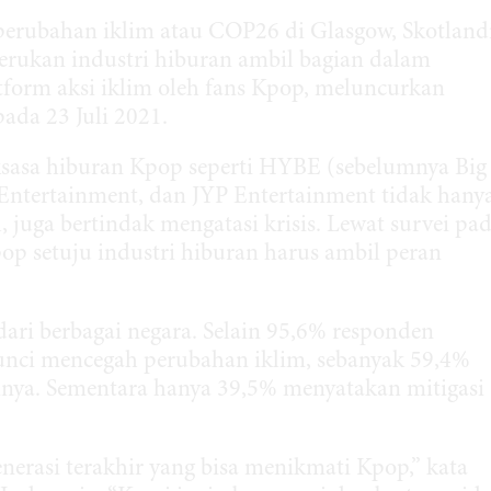
rubahan iklim atau COP26 di Glasgow, Skotlandi
rukan industri hiburan ambil bagian dalam
atform aksi iklim oleh fans Kpop, meluncurkan
ada 23 Juli 2021.
ksasa hiburan Kpop seperti HYBE (sebelumnya Big
Entertainment, dan JYP Entertainment tidak hany
 juga bertindak mengatasi krisis. Lewat survei pa
Kpop setuju industri hiburan harus ambil peran
dari berbagai negara. Selain 95,6% responden
unci mencegah perubahan iklim, sebanyak 59,4%
mnya. Sementara hanya 39,5% menyatakan mitigasi
nerasi terakhir yang bisa menikmati Kpop,” kata