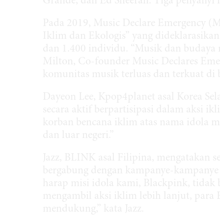
Grande, dan Ed Sheeran. Tiga penyanyi 
Pada 2019, Music Declare Emergency (
Iklim dan Ekologis” yang dideklarasikan o
dan 1.400 individu. “Musik dan budaya 
Milton, Co-founder Music Declares Em
komunitas musik terluas dan terkuat di 
Dayeon Lee, Kpop4planet asal Korea Sel
secara aktif berpartisipasi dalam aksi ikl
korban bencana iklim atas nama idola m
dan luar negeri.”
Jazz, BLINK asal Filipina, mengatakan s
bergabung dengan kampanye-kampanye yan
harap misi idola kami, Blackpink, tidak
mengambil aksi iklim lebih lanjut, par
mendukung,” kata Jazz.