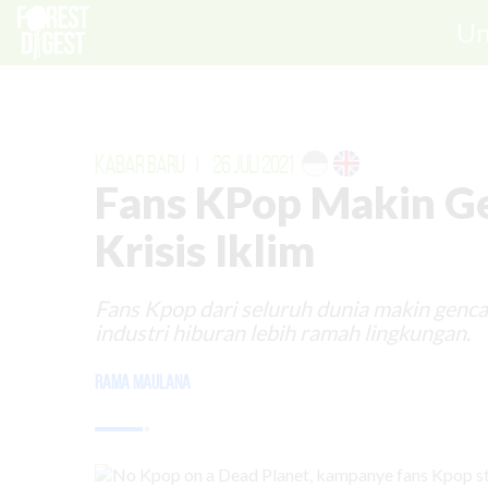
Un
KABAR BARU
|
26 JULI 2021
Fans KPop Makin G
Krisis Iklim
Fans Kpop dari seluruh dunia makin gencar
industri hiburan lebih ramah lingkungan.
Rama Maulana