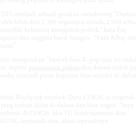
ini sedang populer di kalangan anak muda.
MDE) menjadi sebuah gerakan mendorong “Darura
leh lebih dari 1.300 organisasi musik, 2.900 artis,
memiliki kekuatan mengubah politik,” kata Fay
ergency dan anggota band
Savages
. “Fans KPop ad
bumi.”
atan mengatakan ”banyak fans K-pop saat ini suda
im. Seperti
penanaman pohon
dan donasi untuk p
ereka menjadi pusat kegiatan fans mereka di dala
etelah Blackpink menjadi Duta COP26, ia tergerak
g terkait iklim di dalam dan luar negeri. “Saya
 berhenti di COP26. Jika YG Entertainment ikut
a BLINK, termasuk saya, akan sepenuhnya