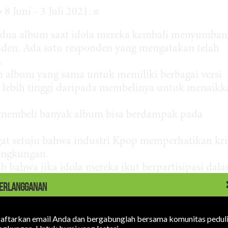
 Juni - 3 Juli 2021:
 dua album saat idola mereka kembali menyumban
onden. Ada satu responden yang mengatakan telah
.
 album yang sama untuk memiliki berbagai versi
 lebih tinggi daripada membelinya untuk menaikk
membeli banyak album bisa berdampak pada
ngat setuju bahwa industri Kpop memperhatikan kri
lingkungan.
bahwa jika idola mereka ikut berpartisipasi dal
, mereka akan mengikutinya.
ERLANGGANAN
MI
aftarkan email Anda dan bergabunglah bersama komunitas pedul