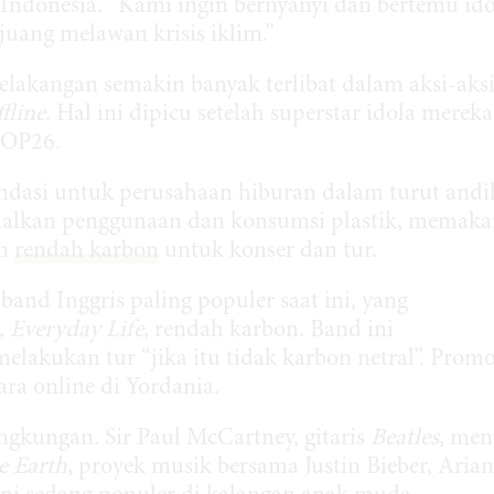
 Indonesia. “Kami ingin bernyanyi dan bertemu ido
uang melawan krisis iklim.”
elakangan semakin banyak terlibat dalam aksi-aks
ffline
. Hal ini dipicu setelah superstar idola mereka
 COP26.
dasi untuk perusahaan hiburan dalam turut andi
imalkan penggunaan dan konsumsi plastik, memaka
an
rendah karbon
untuk konser dan tur.
nd Inggris paling populer saat ini, yang
,
Everyday Life
, rendah karbon. Band ini
akukan tur “jika itu tidak karbon netral”. Promo
ara online di Yordania.
ingkungan. Sir Paul McCartney, gitaris
Beatles
, men
e Earth
, proyek musik bersama Justin Bieber, Aria