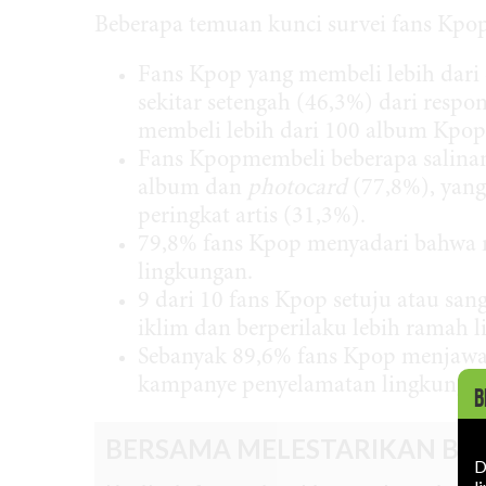
Beberapa temuan kunci survei fans Kpop 8
Fans Kpop yang membeli lebih dari
sekitar setengah (46,3%) dari resp
membeli lebih dari 100 album Kpop
Fans Kpopmembeli beberapa salinan
album dan
photocard
(77,8%), yang
peringkat artis (31,3%).
79,8% fans Kpop menyadari bahwa 
lingkungan.
9 dari 10 fans Kpop setuju atau sa
iklim dan berperilaku lebih ramah 
Sebanyak 89,6% fans Kpop menjawab 
kampanye penyelamatan lingkungan
B
BERSAMA MELESTARIKAN BU
D