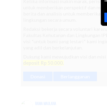
l
Ketika informasi makin marak, peristiwa
untuk memberikan perspektif dan mend
berita dan analisis untuk memberikan pe
lingkungan secara umum.
Redaksi bekerja secara voluntari kare
Fakultas Kehutanan dan Lingkungan IPB
visi "untuk bumi yang lestari" kami in
yang adil dan berkelanjutan.
Dukung kami mewujudkan visi dan misi
deposit Rp 50.000.
Donasi
Berlangganan
Rama Maulana