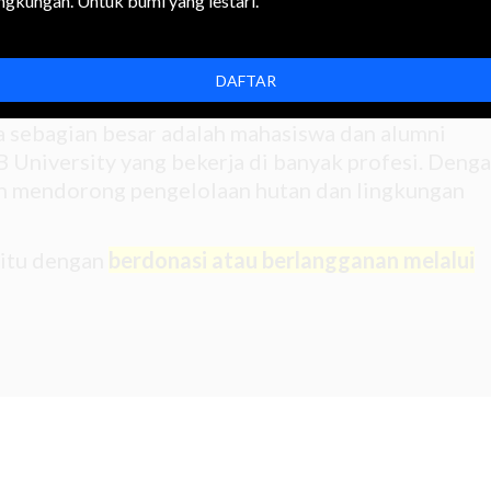
ingkungan. Untuk bumi yang lestari.
-peristiwa tak lagi berjarak, jurnalisme kian penti
udukkan soal-soal. Forest Digest memproduksi
rspektif di balik berita-berita tentang hutan dan
DAFTAR
na sebagian besar adalah mahasiswa dan alumni
 University yang bekerja di banyak profesi. Deng
gin mendorong pengelolaan hutan dan lingkungan
 itu dengan
berdonasi atau berlangganan melalui