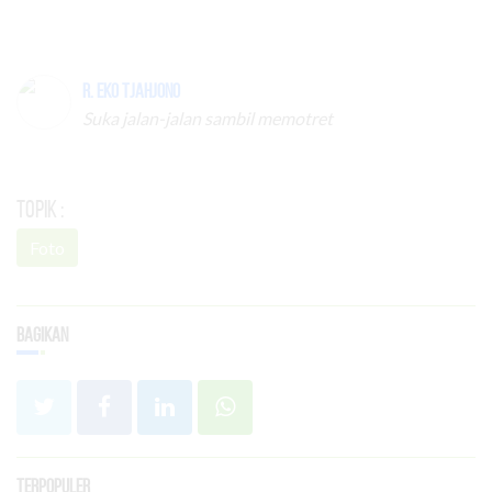
R. Eko Tjahjono
Suka jalan-jalan sambil memotret
Topik :
Foto
Bagikan
Terpopuler