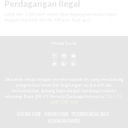
Perdagangan Ilegal
Lebih dari 5.000 ekor semut diperdagangkan secara ilegal
dengan nilai lebih dari Rp 100 juta. Buat apa?
Media Sosial
Jika anda setuju dengan visi misi majalah ini, yang mendukung
pengelolaan hutan dan lingkungan secara adil dan
berkelanjutan, dukung kami dengan berdonasi melalui
rekening: Bank BRI PT Foresta Darmaga Indonesia
1167-01-
000-218-561
TENTANG KAMI
HUBUNGI KAMI
PEDOMAN MEDIA SIBER
KEBIJAKAN PRIVASI