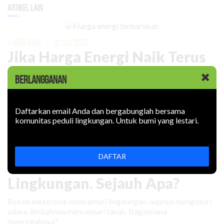
Artikel Lain
KABAR BARU
|
02 JULI 2026
Jika Harga Energi Naik Terus
Konflik geopolitik dan populasi manusia membuat kebutuhan
BERLANGGANAN
energi meningkat. Harganya naik.
Daftarkan email Anda dan bergabunglah bersama
komunitas peduli lingkungan. Untuk bumi yang lestari.
KABAR BARU
|
09 JUNI 2026
DAFTAR
Rokok Elektronik Mencemari
Lingkungan. Sejauh Apa?
Rokok elektronik mencemari lingkungan: uapnya mengotori
udara, limbahnya mencemari tanah. Bagaimana
mencegahnya?