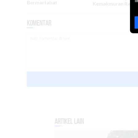
l
Bermartabat
Kemakmuran Rakya
Komentar
Artikel Lain