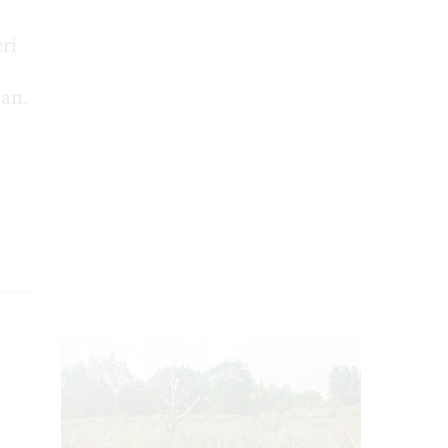
ri
an.