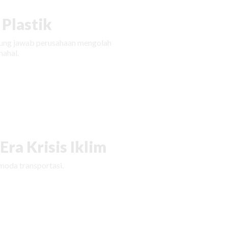
Plastik
ggung jawab perusahaan mengolah
ahal.
ra Krisis Iklim
moda transportasi.