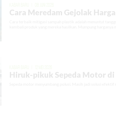
KABAR BARU
|
08 JUNI 2026
Cara Meredam Gejolak Harga 
Cara terbaik mitigasi sampah plastik adalah menuntut tan
kembali produk yang mereka hasilkan. Mumpung harganya m
KABAR BARU
|
12 MEI 2026
Hiruk-pikuk Sepeda Motor di E
Sepeda motor menyumbang polusi. Masih jadi solusi efektif 