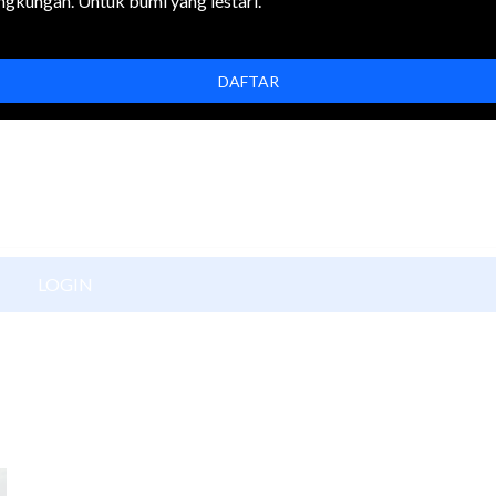
ingkungan. Untuk bumi yang lestari.
t
DAFTAR
LOGIN