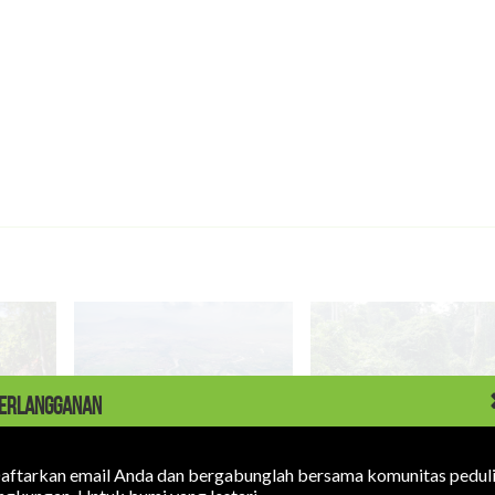
ERLANGGANAN
Harumkan Citarum
TUMBUH BERSAMA
BUKIT TIGAPULUH
an
aftarkan email Anda dan bergabunglah bersama komunitas pedul
uju