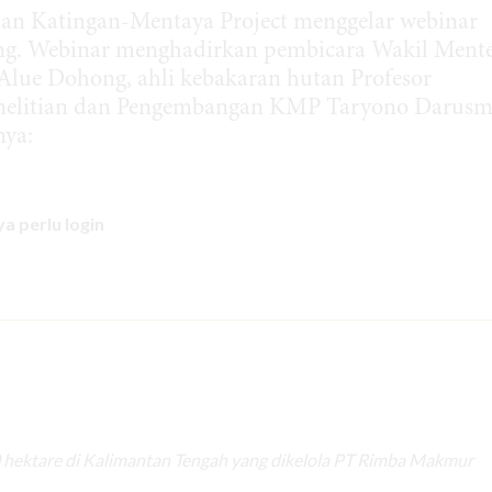
dan Katingan-Mentaya Project menggelar webinar
g. Webinar menghadirkan pembicara Wakil Mente
lue Dohong, ahli kebakaran hutan Profesor
enelitian dan Pengembangan KMP Taryono Darusm
nya:
a perlu login
000 hektare di Kalimantan Tengah yang dikelola PT Rimba Makmur