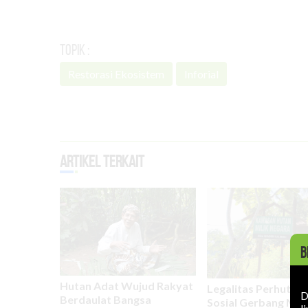
Topik :
Restorasi Ekosistem
Inforial
Artikel Terkait
B
Hutan Adat Wujud Rakyat
Legalitas Perhutan
D
Berdaulat Bangsa
Sosial Gerbang Men