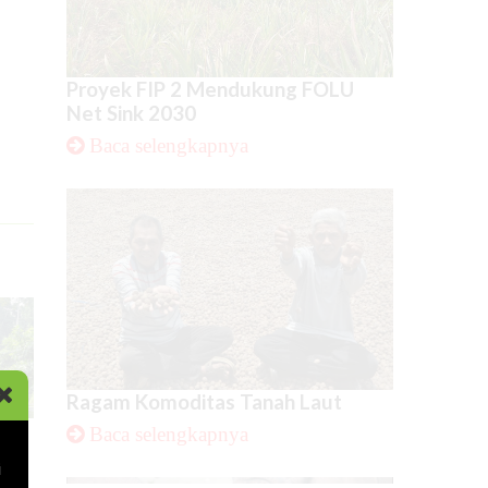
Proyek FIP 2 Mendukung FOLU
Net Sink 2030
Baca selengkapnya
Ragam Komoditas Tanah Laut
Baca selengkapnya
i