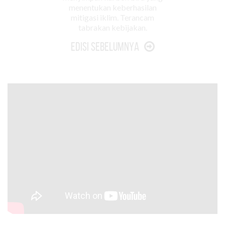
menentukan keberhasilan
mitigasi iklim. Terancam
tabrakan kebijakan.
Edisi Sebelumnya