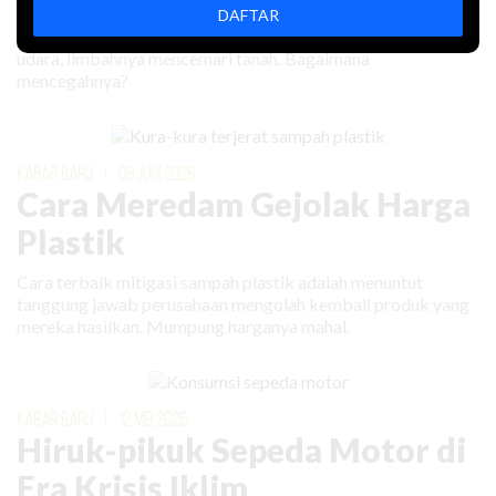
DAFTAR
Rokok elektronik mencemari lingkungan: uapnya mengotori
udara, limbahnya mencemari tanah. Bagaimana
mencegahnya?
KABAR BARU
|
08 JUNI 2026
Cara Meredam Gejolak Harga
Plastik
Cara terbaik mitigasi sampah plastik adalah menuntut
tanggung jawab perusahaan mengolah kembali produk yang
mereka hasilkan. Mumpung harganya mahal.
KABAR BARU
|
12 MEI 2026
Hiruk-pikuk Sepeda Motor di
Era Krisis Iklim