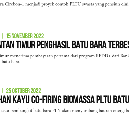
a Cirebon-1 menjadi proyek contoh PLTU swasta yang pensiun dini se
|
15 NOVEMBER 2022
tan Timur Penghasil Batu Bara Terbes
imur menerima pembayaran pertama dari program REDD+ dari Ban
 batu bara.
|
25 OKTOBER 2022
an Kayu Co-firing Biomassa PLTU Bat
omassa pembangkit batu bara PLN akan menyumbang bauran energi be