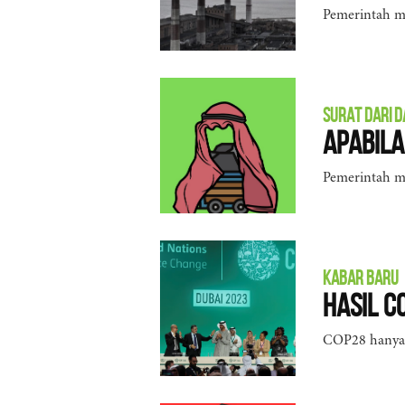
Pemerintah m
SURAT DARI 
Apabil
Pemerintah m
KABAR BARU
Hasil C
COP28 hanya m