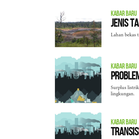
KABAR BARU
Jenis 
Lahan bekas t
KABAR BARU
Problem
Surplus listr
lingkungan.
KABAR BARU
Transis