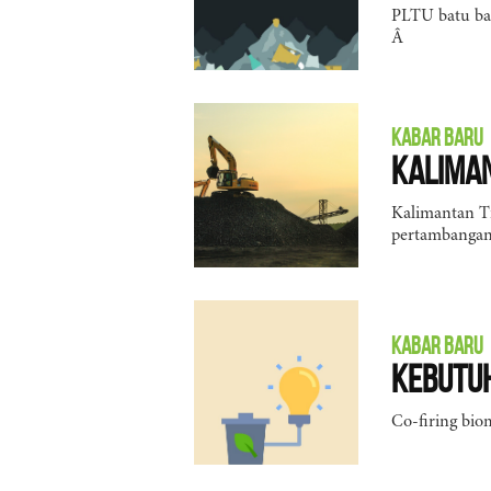
PLTU batu bar
Â
KABAR BARU
Kaliman
Kalimantan T
pertambangan
KABAR BARU
Kebutuh
Co-firing bi