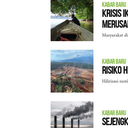
KABAR BARU
Krisis 
Merusa
Masyarakat di
KABAR BARU
Risiko 
Hilirisasi su
KABAR BARU
Sejengk