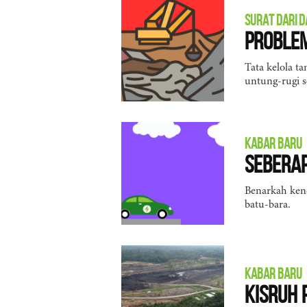
SURAT DARI 
Proble
Tata kelola t
untung-rugi s
KABAR BARU
Seberap
Benarkah kend
batu-bara.
KABAR BARU
Kisruh