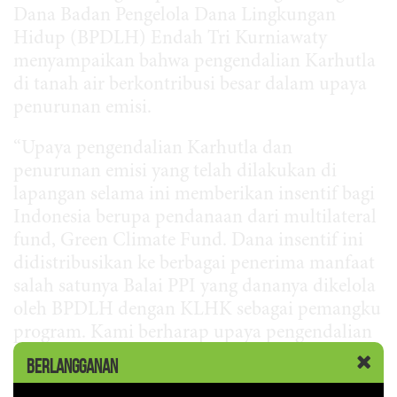
Dana Badan Pengelola Dana Lingkungan
Hidup (BPDLH) Endah Tri Kurniawaty
menyampaikan bahwa pengendalian Karhutla
di tanah air berkontribusi besar dalam upaya
penurunan emisi.
“Upaya pengendalian Karhutla dan
penurunan emisi yang telah dilakukan di
lapangan selama ini memberikan insentif bagi
Indonesia berupa pendanaan dari multilateral
fund, Green Climate Fund. Dana insentif ini
didistribusikan ke berbagai penerima manfaat
salah satunya Balai PPI yang dananya dikelola
oleh BPDLH dengan KLHK sebagai pemangku
program. Kami berharap upaya pengendalian
perubahan iklim dapat terus ditingkatkan
BERLANGGANAN
untuk mencapai FOLU Net Sink 2030,” ujar