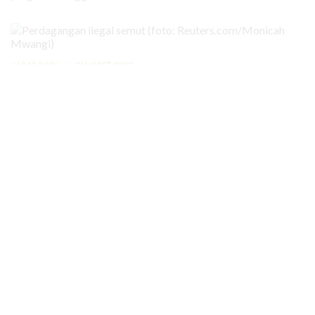
KABAR BARU
|
31 MARET 2026
Bahkan Semut Menjadi Target
Perdagangan Ilegal
Lebih dari 5.000 ekor semut diperdagangkan secara ilegal
dengan nilai lebih dari Rp 100 juta. Buat apa?
Media Sosial
Jika anda setuju dengan visi misi majalah ini, yang mendukung
pengelolaan hutan dan lingkungan secara adil dan