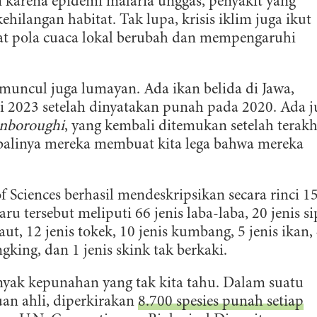
n karena epidemi malaria unggas, penyakit yang
hilangan habitat. Tak lupa, krisis iklim juga ikut
at pola cuaca lokal berubah dan mempengaruhi
muncul juga lumayan. Ada ikan belida di Jawa,
i 2023 setelah dinyatakan punah pada 2020. Ada j
enboroughi
, yang kembali ditemukan setelah terakh
embalinya mereka membuat kita lega bahwa mereka
f Sciences
berhasil mendeskripsikan secara rinci 1
aru tersebut meliputi 66 jenis laba-laba, 20 jenis s
aut, 12 jenis tokek, 10 jenis kumbang, 5 jenis ikan,
engking, dan 1 jenis skink tak berkaki.
nyak kepunahan yang tak kita tahu. Dalam suatu
an ahli, diperkirakan
8.700 spesies punah setiap