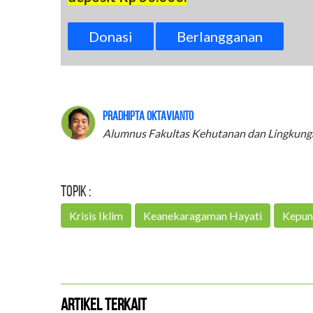
Donasi
Berlangganan
Pradhipta Oktavianto
Alumnus Fakultas Kehutanan dan Lingkung
Topik :
Krisis Iklim
Keanekaragaman Hayati
Kepun
Artikel Terkait