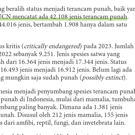
ng beralih status menjadi terancam punah, baik ya
UCN mencatat ada 42.108 jenis terancam punah
.
4.016 jenis, bertambah 1.908 hanya dalam satu
s kritis (
critically endangered
) pada 2023. Jumlah
022 sebanyak 9.251. Jenis spesies satwa yang
h dari 16.364 jenis menjadi 17.344 jenis. Status
16.493 jenis menjadi 16.912 jenis. Belum lagi ada
ang mungkin saja sudah punah (
possibly extinct
).
onesia menjadi penyumbang spesies terancam puna
m punah di Indonesia, mulai dari mamalia, tumbuh
bang paling banyak. Dimana ada 1.381 jenis
nah. Disusul oleh 212 jenis mamalia, 155 jenis
dari amfibi, reptil, fungi, dan invetebrata lain.