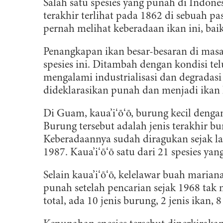
Salah satu spesies yang punah di Indone
terakhir terlihat pada 1862 di sebuah pas
pernah melihat keberadaan ikan ini, bai
Penangkapan ikan besar-besaran di mas
spesies ini. Ditambah dengan kondisi tel
mengalami industrialisasi dan degradasi
dideklarasikan punah dan menjadi ikan
Di Guam, kaua’iʻōʻō, burung kecil deng
Burung tersebut adalah jenis terakhir 
Keberadaannya sudah diragukan sejak la
1987.
Kaua’iʻōʻō satu dari 21 spesies y
Selain kaua’iʻōʻō, kelelawar buah maria
punah setelah pencarian sejak 1968 tak
total, ada 10 jenis burung, 2 jenis ikan,