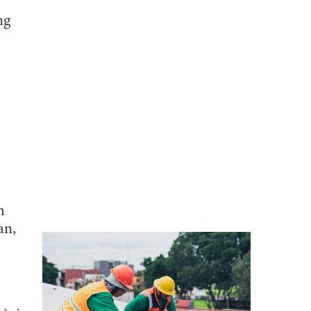
ng
h
an,