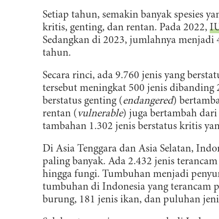
Setiap tahun, semakin banyak spesies ya
kritis, genting, dan rentan. Pada 2022,
I
Sedangkan di 2023, jumlahnya menjadi 4
tahun.
Secara rinci, ada 9.760 jenis yang berstatu
tersebut meningkat 500 jenis dibanding 2
berstatus genting (
endangered
) bertamba
rentan (
vulnerable
) juga bertambah dari 
tambahan 1.302 jenis berstatus kritis y
Di Asia Tenggara dan Asia Selatan, Ind
paling banyak. Ada 2.432 jenis teranca
hingga fungi. Tumbuhan menjadi penyum
tumbuhan di Indonesia yang terancam pu
burung, 181 jenis ikan, dan puluhan jenis 