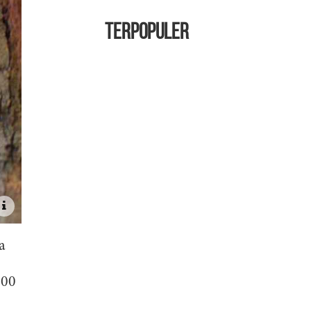
TERPOPULER
a
000