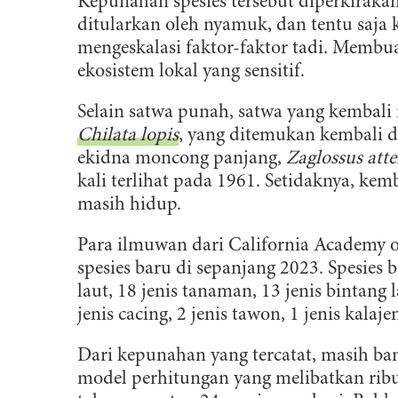
Kepunahan spesies tersebut diperkiraka
ditularkan oleh nyamuk, dan tentu saja ke
mengeskalasi faktor-faktor tadi. Membu
ekosistem lokal yang sensitif.
Selain satwa punah, satwa yang kembali 
Chilata lopis
, yang ditemukan kembali d
ekidna moncong panjang,
Zaglossus att
kali terlihat pada 1961. Setidaknya, k
masih hidup.
Para ilmuwan dari
California Academy o
spesies baru di sepanjang 2023. Spesies b
laut, 18 jenis tanaman, 13 jenis bintang l
jenis cacing, 2 jenis tawon, 1 jenis kalaj
Dari kepunahan yang tercatat, masih ba
model perhitungan yang melibatkan ribu