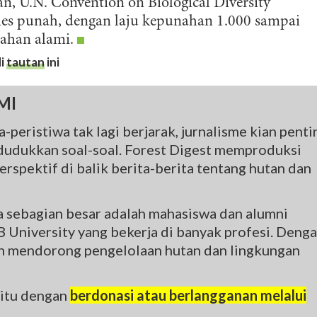
kan,
U.N. Convention on Biological Diversity
ies punah, dengan
laju kepunahan 1.000 sampai
nahan alami.
i
tautan
ini
MI
-peristiwa tak lagi berjarak, jurnalisme kian penti
udukkan soal-soal. Forest Digest memproduksi
rspektif di balik berita-berita tentang hutan dan
na sebagian besar adalah mahasiswa dan alumni
 University yang bekerja di banyak profesi. Deng
gin mendorong pengelolaan hutan dan lingkungan
 itu dengan
berdonasi atau berlangganan melalui