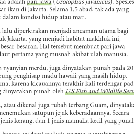
sia adalah
pari jawa
(
Urolophus javanicus
). Spesies
ar ikan di Jakarta. Selama 1,5 abad, tak ada yang
k dalam kondisi hidup atau mati.
a lalu diperkirakan menjadi ancaman utama bagi
uk Jakarta, yang menjadi habitat makhluk ini,
 besar-besaran. Hal tersebut membuat pari jawa
 laut pertama yang musnah akibat ulah manusia.
an nyanyian merdu, juga dinyatakan punah pada 20
burung penghisap madu hawaii yang masih hidup.
ma, karena kicauannya terakhir kali terdengar pad
ang dinyatakan punah oleh
U.S Fish and Wildlife Serv
na, atau dikenal juga rubah terbang Guam, dinyatak
 menemukan satupun jejak keberadaannya. Secara
 8 jenis kerang, dan 1 jenis mamalia kecil yang puna