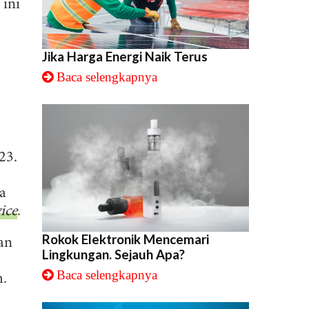
 ini
Jika Harga Energi Naik Terus
Baca selengkapnya
23.
a
ice
.
Rokok Elektronik Mencemari
an
Lingkungan. Sejauh Apa?
Baca selengkapnya
h.