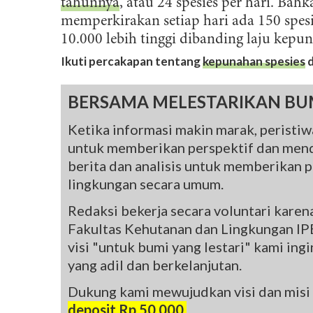
tahunnya
, atau 24 spesies per hari. Bah
memperkirakan setiap hari ada 150 spes
10.000 lebih tinggi dibanding laju kepu
Ikuti percakapan tentang
kepunahan spesies
d
BERSAMA MELESTARIKAN BU
Ketika informasi makin marak, peristiwa
untuk memberikan perspektif dan mend
berita dan analisis untuk memberikan pe
lingkungan secara umum.
Redaksi bekerja secara voluntari kare
Fakultas Kehutanan dan Lingkungan IPB
visi "untuk bumi yang lestari" kami in
yang adil dan berkelanjutan.
Dukung kami mewujudkan visi dan misi
deposit Rp 50.000.