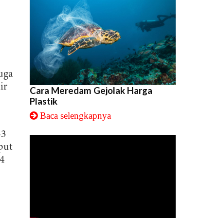
uga
ir
Cara Meredam Gejolak Harga
Plastik
Baca selengkapnya
53
iput
 4