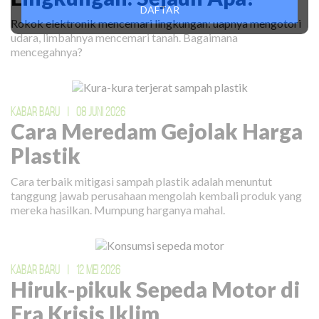
DAFTAR
Rokok elektronik mencemari lingkungan: uapnya mengotori
udara, limbahnya mencemari tanah. Bagaimana
mencegahnya?
KABAR BARU
|
08 JUNI 2026
Cara Meredam Gejolak Harga
Plastik
Cara terbaik mitigasi sampah plastik adalah menuntut
tanggung jawab perusahaan mengolah kembali produk yang
mereka hasilkan. Mumpung harganya mahal.
KABAR BARU
|
12 MEI 2026
Hiruk-pikuk Sepeda Motor di
Era Krisis Iklim