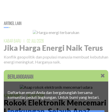
Artikel Lain
KABAR BARU
|
02 JULI 2026
Jika Harga Energi Naik Terus
Konflik geopolitik dan populasi manusia membuat kebutuhan
energi meningkat. Harganya naik.
BERLANGGANAN
Daftarkan email Anda dan bergabunglah bersama
KABAR BARU
|
09 JUNI 2026
komunitas peduli lingkungan. Untuk bumi yang lestari.
Rokok Elektronik Mencemari
Lingkungan. Sejauh Apa?