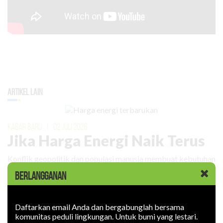
Artikel Lain
KABAR BARU
|
02 JULI 2026
Jika Harga Energi Naik Terus
Konflik geopolitik dan populasi manusia membuat kebutuhan
energi meningkat. Harganya naik.
BERLANGGANAN
Daftarkan email Anda dan bergabunglah bersama
komunitas peduli lingkungan. Untuk bumi yang lestari.