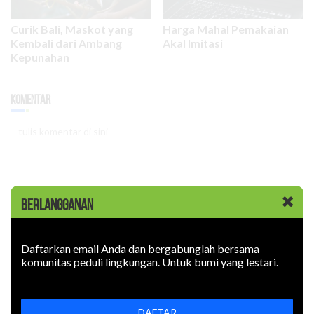
Curik Bali, Maskot yang
Harga Mahal Pemakaian
Kembali dari Ambang
Akal Imitasi
Kepunahan
Komentar
BERLANGGANAN
LOGIN
Daftarkan email Anda dan bergabunglah bersama
komunitas peduli lingkungan. Untuk bumi yang lestari.
EDISI Juli-September 2022
DAFTAR