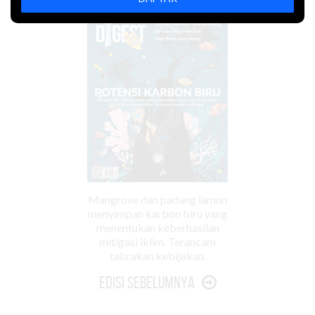
Mangrove dan padang lamun
menyimpan karbon biru yang
menentukan keberhasilan
mitigasi iklim. Terancam
tabrakan kebijakan.
Edisi Sebelumnya