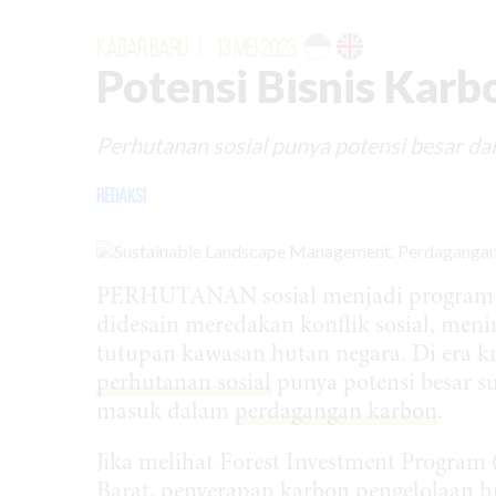
KABAR BARU
|
13 MEI 2023
Potensi Bisnis Karb
Perhutanan sosial punya potensi besar da
Redaksi
PERHUTANAN sosial menjadi program pri
didesain meredakan konflik sosial, me
tutupan kawasan hutan negara. Di era kri
perhutanan sosial
punya potensi besar s
masuk dalam
perdagangan karbon
.
Jika melihat Forest Investment Program
Barat, penyerapan karbon pengelolaan hu