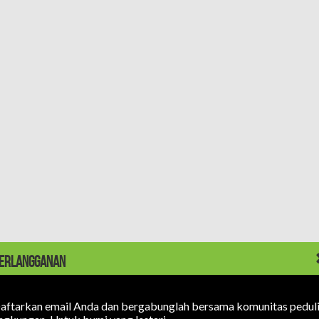
ERLANGGANAN
aftarkan email Anda dan bergabunglah bersama komunitas pedul