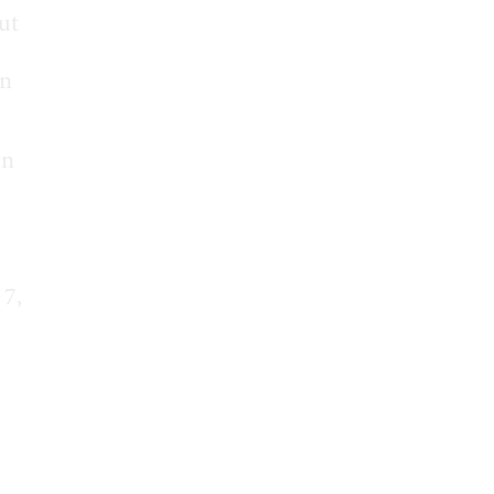
ut
on
an
 7,