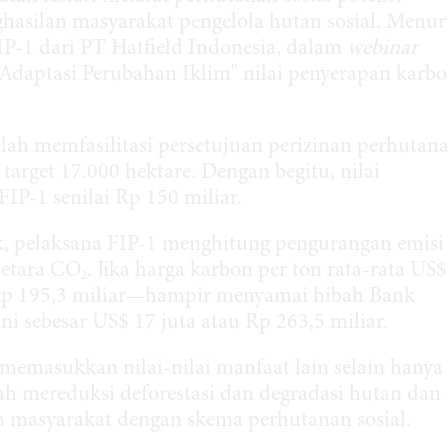
asilan masyarakat pengelola hutan sosial. Menur
IP-1 dari PT Hatfield Indonesia, dalam
webinar
 Adaptasi Perubahan Iklim" nilai penyerapan karb
lah memfasilitasi persetujuan perizinan perhutan
 target 17.000 hektare. Dengan begitu, nilai
IP-1 senilai Rp 150 miliar.
, pelaksana FIP-1 menghitung pengurangan emisi
setara CO
. Jika harga karbon per ton rata-rata US$
2
 Rp 195,3 miliar—hampir menyamai hibah Bank
i sebesar US$ 17 juta atau Rp 263,5 miliar.
a memasukkan nilai-nilai manfaat lain selain hanya
ah mereduksi deforestasi dan degradasi hutan dan
n masyarakat dengan skema perhutanan sosial.