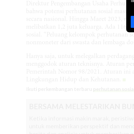
l
Direktur Pengembangan Usaha Perhutan
bahwa potensi perhutanan sosial masuk 
secara nasional. Hingga Maret 2023, real
melibatkan 1,2 juta keluarga. Ada 116 j
sosial. “Peluang kelompok perhutanan
nonmoneter dari swasta dan lembaga dono
Hanya saja, untuk melegalkan perdagan
menggodok aturan teknisnya. Aturan pe
Pemerintah Nomor 98/2021. Aturan ini a
Lingkungan Hidup dan Kehutanan.
Ikuti perkembangan terbaru
perhutanan sosia
BERSAMA MELESTARIKAN BU
Ketika informasi makin marak, peristiwa
untuk memberikan perspektif dan mend
berita dan analisis untuk memberikan pe