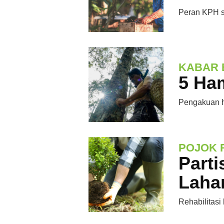
Peran KPH s
KABAR 
5 Ha
Pengakuan h
POJOK 
Parti
Laha
Rehabilitasi