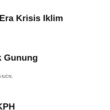
Era Krisis Iklim
k Gunung
i IUCN.
 KPH