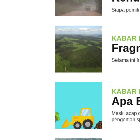
Siapa pemili
KABAR 
Fragm
Selama ini f
KABAR 
Apa B
Meski acap d
pengertian sp