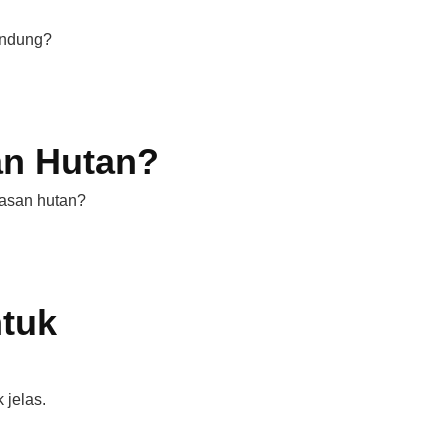
indung?
an Hutan?
wasan hutan?
ntuk
 jelas.