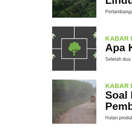
Lind
Pertambanga
KABAR 
Apa 
Setelah dua
KABAR 
Soal 
Pemb
Hutan produk