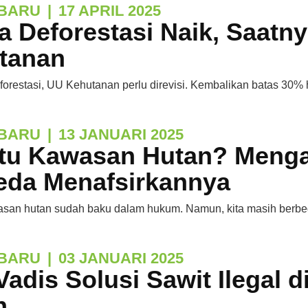
BARU
|
17 APRIL 2025
a Deforestasi Naik, Saatn
tanan
forestasi, UU Kehutanan perlu direvisi. Kembalikan batas 30% 
BARU
|
13 JANUARI 2025
Itu Kawasan Hutan? Menga
eda Menafsirkannya
wasan hutan sudah baku dalam hukum. Namun, kita masih berbe
BARU
|
03 JANUARI 2025
adis Solusi Sawit Ilegal 
n