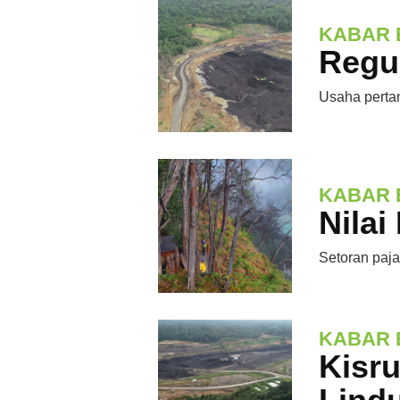
KABAR 
Regu
Usaha perta
KABAR 
Nila
Setoran paja
KABAR 
Kisr