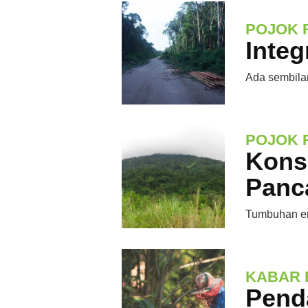
POJOK 
Integ
Ada sembilan 
POJOK 
Kons
Panc
Tumbuhan en
KABAR 
Pend