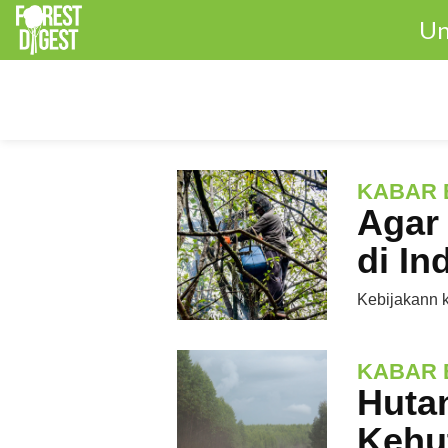
Un
KABAR 
Agar
di In
Kebijakann k
KABAR 
Hutan
Kehu