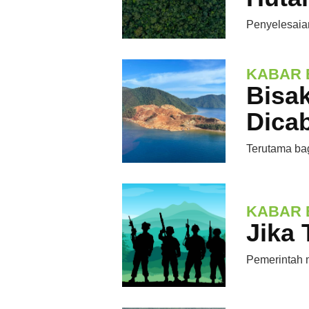
Penyelesaian
KABAR 
Bisa
Dica
Terutama bag
KABAR 
Jika 
Pemerintah m