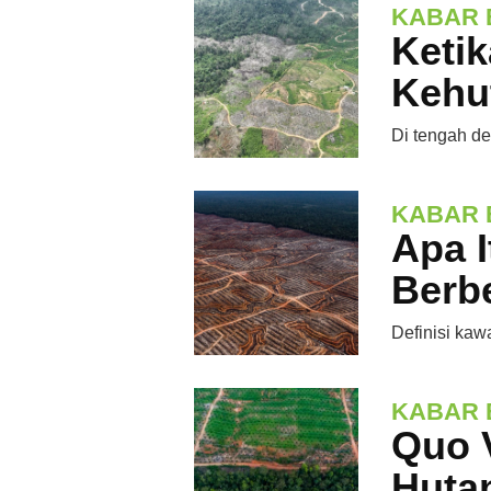
KABAR 
Ketik
Kehu
Di tengah de
KABAR 
Apa 
Berb
Definisi ka
KABAR 
Quo V
Huta