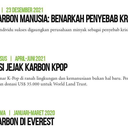
|
23 DESEMBER 2021
arbon Manusia: Benarkah Penyebab Kri
individu sukses digaungkan perusahaan minyak sebagai penyebab krisis 
SUS
|
APRIL-JUNI 2021
i Jejak Karbon KPop
ar K-Pop di ranah lingkungan dan kemanusiaan bukan hal baru. Pen
 donasi US$ 35.000 untuk World Land Trust.
AMA
|
JANUARI-MARET 2020
arbon di Everest