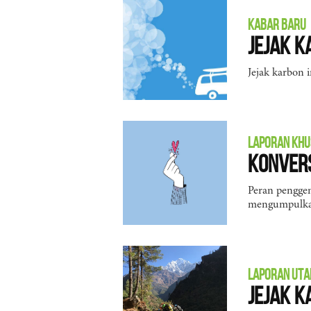
KABAR BARU
Jejak K
Jejak karbon 
LAPORAN KHU
Konvers
Peran penggem
mengumpulkan
LAPORAN UT
Jejak K