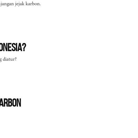
angan jejak karbon.
onesia?
 diatur?
Karbon