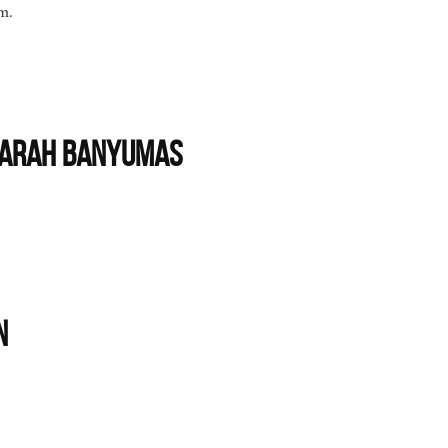
m.
ejarah Banyumas
n