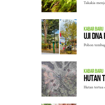
Takakia menja
KABAR BARU
Uji DNA
Pohon tembaga
KABAR BARU
Hutan T
Hutan tertua 