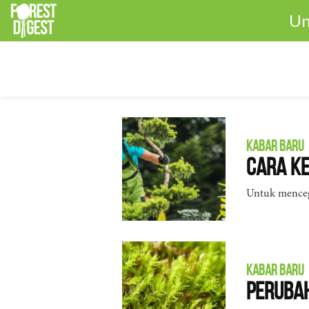
Un
KABAR BARU
Cara Ke
Untuk menceg
KABAR BARU
Perubah