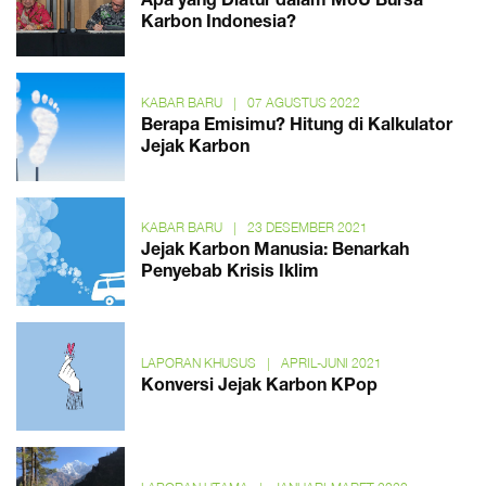
Apa yang Diatur dalam MoU Bursa
Karbon Indonesia?
KABAR BARU
|
07 AGUSTUS 2022
Berapa Emisimu? Hitung di Kalkulator
Jejak Karbon
KABAR BARU
|
23 DESEMBER 2021
Jejak Karbon Manusia: Benarkah
Penyebab Krisis Iklim
LAPORAN KHUSUS
|
APRIL-JUNI 2021
Konversi Jejak Karbon KPop