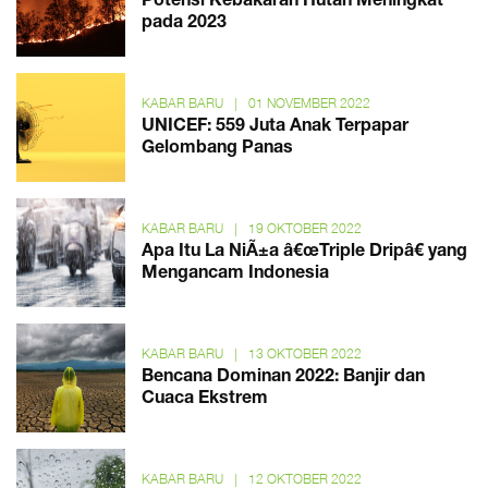
Potensi Kebakaran Hutan Meningkat
pada 2023
KABAR BARU
|
01 NOVEMBER 2022
UNICEF: 559 Juta Anak Terpapar
Gelombang Panas
KABAR BARU
|
19 OKTOBER 2022
Apa Itu La NiÃ±a â€œTriple Dripâ€ yang
Mengancam Indonesia
KABAR BARU
|
13 OKTOBER 2022
Bencana Dominan 2022: Banjir dan
Cuaca Ekstrem
KABAR BARU
|
12 OKTOBER 2022