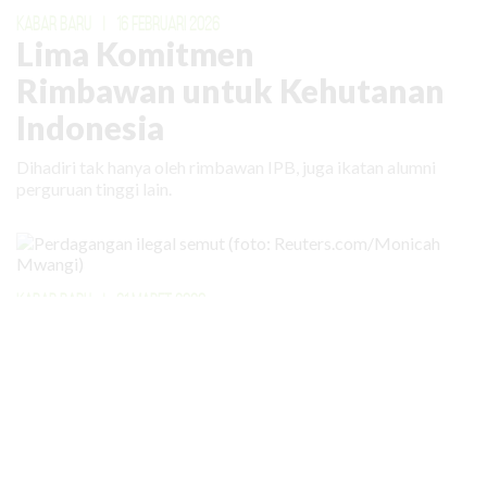
KABAR BARU
|
16 FEBRUARI 2026
Lima Komitmen
Rimbawan untuk Kehutanan
Indonesia
Dihadiri tak hanya oleh rimbawan IPB, juga ikatan alumni
perguruan tinggi lain.
KABAR BARU
|
31 MARET 2026
Bahkan Semut Menjadi Target
Perdagangan Ilegal
Lebih dari 5.000 ekor semut diperdagangkan secara ilegal
dengan nilai lebih dari Rp 100 juta. Buat apa?