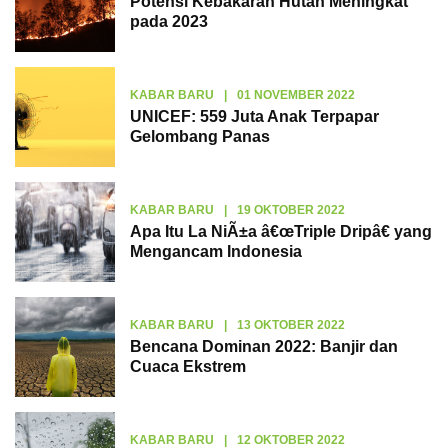
Potensi Kebakaran Hutan Meningkat
pada 2023
KABAR BARU
|
01 NOVEMBER 2022
UNICEF: 559 Juta Anak Terpapar
Gelombang Panas
KABAR BARU
|
19 OKTOBER 2022
Apa Itu La NiÃ±a â€œTriple Dripâ€ yang
Mengancam Indonesia
KABAR BARU
|
13 OKTOBER 2022
Bencana Dominan 2022: Banjir dan
Cuaca Ekstrem
KABAR BARU
|
12 OKTOBER 2022