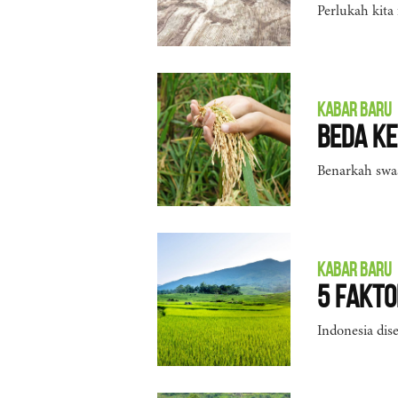
Perlukah kita
KABAR BARU
Beda K
Benarkah swa
KABAR BARU
5 Fakt
Indonesia dis