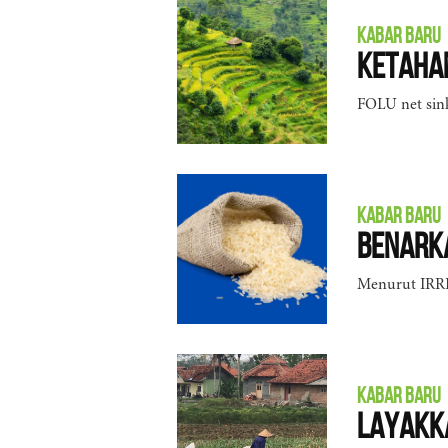
KABAR BARU
Ketahan
FOLU net sink
KABAR BARU
Benarka
Menurut IRRI
KABAR BARU
Layakka