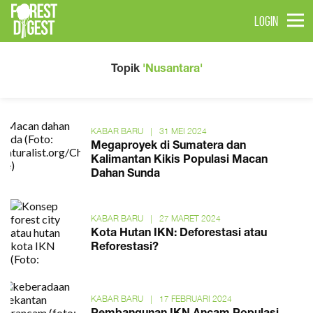
LOGIN
Topik
'Nusantara'
KABAR BARU
|
31 MEI 2024
Megaproyek di Sumatera dan
Kalimantan Kikis Populasi Macan
Dahan Sunda
KABAR BARU
|
27 MARET 2024
Kota Hutan IKN: Deforestasi atau
Reforestasi?
KABAR BARU
|
17 FEBRUARI 2024