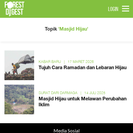
LOGIN
Topik
'Masjid Hijau'
KABAR BARU
|
17 MARET 2026
Tujuh Cara Ramadan dan Lebaran Hijau
SURAT DARI DARMAGA
|
14 JULI 2025
Masjid Hijau untuk Melawan Perubahan
Iklim
Media Sosial