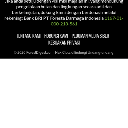
Jika anda setuju dengan visi misi majalah ini, yang mendukung
pengelolaan hutan dan lingkungan secara adil dan
berkelanjutan, dukung kami dengan berdonasi melalui
rekening: Bank BRI PT Foresta Darmaga Indonesia
1167-01-
000-218-561
TENTANG KAMI
HUBUNGI KAMI
PEDOMAN MEDIA SIBER
KEBIJAKAN PRIVASI
© 2020 ForestDigest.com. Hak Cipta dilindungi Undang-undang.