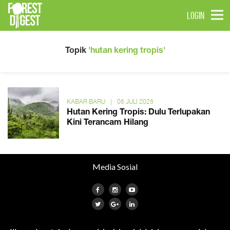
LOGIN
Topik
'hutan kering tropis'
KABAR BARU
|
05 JULI 2025
Hutan Kering Tropis: Dulu Terlupakan
Kini Terancam Hilang
Media Sosial