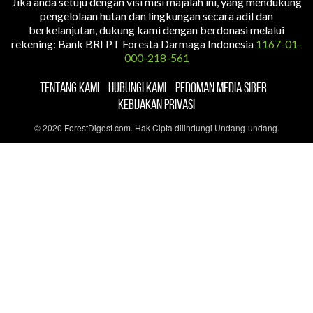
Jika anda setuju dengan visi misi majalah ini, yang mendukung
pengelolaan hutan dan lingkungan secara adil dan
berkelanjutan, dukung kami dengan berdonasi melalui
rekening: Bank BRI PT Foresta Darmaga Indonesia
1167-01-
000-218-561
TENTANG KAMI
HUBUNGI KAMI
PEDOMAN MEDIA SIBER
KEBIJAKAN PRIVASI
© 2020 ForestDigest.com. Hak Cipta dilindungi Undang-undang.