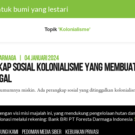
tuk bumi yang lestari
Topik
'Kolonialisme'
DARMAGA
|
04 JANUARI 2024
ap Sosial Kolonialisme yang Membuat
gal
 umumnya miskin. Ada perangkap sosial yang ditinggalkan kolonialis
dengan visi misi majalah ini, yang mendukung pengelolaan hutan da
onasi melalui rekening: Bank BRI PT Foresta Darmaga Indonesia
UNGI KAMI
PEDOMAN MEDIA SIBER
KEBIJAKAN PRIVASI