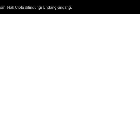
com. Hak Cipta dilindungi Undang-undang.