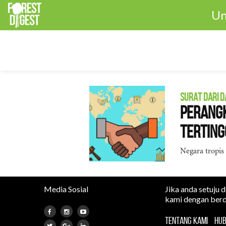
Un
SURAT DARI 
Perangk
Terting
Negara tropis
Media Sosial
Jika anda setuju 
kami dengan berd
TENTANG KAMI
HUB