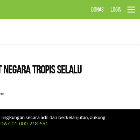
DONASI
LOGIN
 Negara Tropis Selalu
me.
n lingkungan secara adil dan berkelanjutan, dukung
1167-01-000-218-561