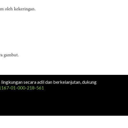
am oleh kekeringan.
wa gambut.
n lingkungan secara adil dan berkelanjutan, dukung
1167-01-000-218-561