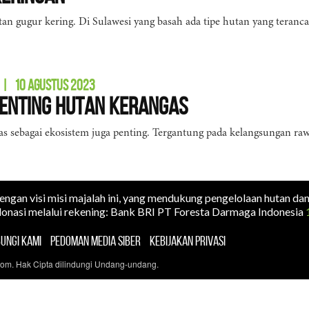
tan gugur kering. Di Sulawesi yang basah ada tipe hutan yang teranc
|
10 AGUSTUS 2023
enting Hutan Kerangas
s sebagai ekosistem juga penting. Tergantung pada kelangsungan ra
dengan visi misi majalah ini, yang mendukung pengelolaan hutan da
onasi melalui rekening: Bank BRI PT Foresta Darmaga Indonesia
UNGI KAMI
PEDOMAN MEDIA SIBER
KEBIJAKAN PRIVASI
com. Hak Cipta dilindungi Undang-undang.