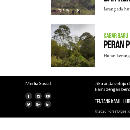
Jarang ada hu
KABAR BARU
Peran P
Hutan keranga
Media Sosial
Jika anda setuju 
kami dengan berd
TENTANG KAMI
HUB
© 2020 ForestDigest.