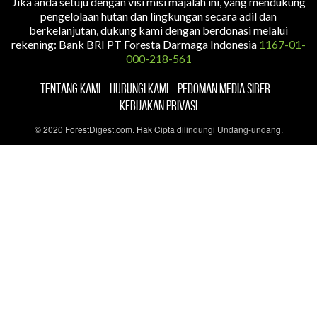
Jika anda setuju dengan visi misi majalah ini, yang mendukung
pengelolaan hutan dan lingkungan secara adil dan
berkelanjutan, dukung kami dengan berdonasi melalui
rekening: Bank BRI PT Foresta Darmaga Indonesia
1167-01-
000-218-561
TENTANG KAMI
HUBUNGI KAMI
PEDOMAN MEDIA SIBER
KEBIJAKAN PRIVASI
© 2020 ForestDigest.com. Hak Cipta dilindungi Undang-undang.