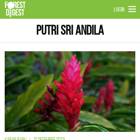
LOGIN
Putri Sri Andila
KABAR BARU
|
12 DESEMBER 2023